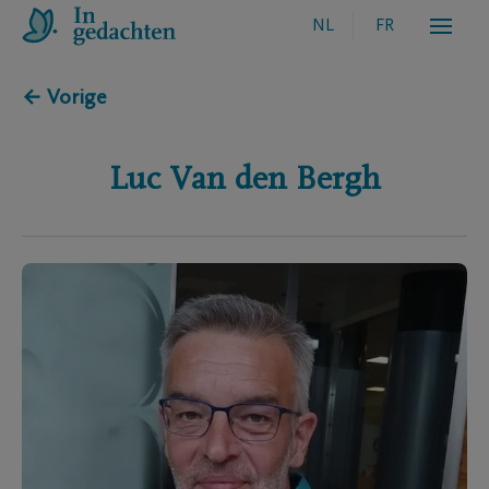
NL
FR
← Vorige
Luc
Van den Bergh