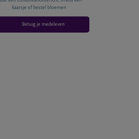
tuur een condoléancebericht, brand een
kaarsje of bestel bloemen
Betuig je medeleven