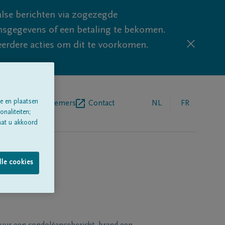
lse berichten via zogezegde
sgegevens of een betaling te bekomen.
eerdere acties om dit te voorkomen.
e en plaatsen
egrafenisondernemers
Contact
NL
FR
naliteiten;
aat u akkoord
lle cookies