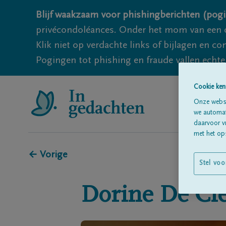
Blijf waakzaam voor phishingberichten (pogi
privécondoléances. Onder het mom van een c
Klik niet op verdachte links of bijlagen en 
Pogingen tot phishing en fraude vallen echter
Cookie ken
Onze websi
we automati
daarvoor v
met het ops
← Vorige
Stel voo
Dorine
De Cl