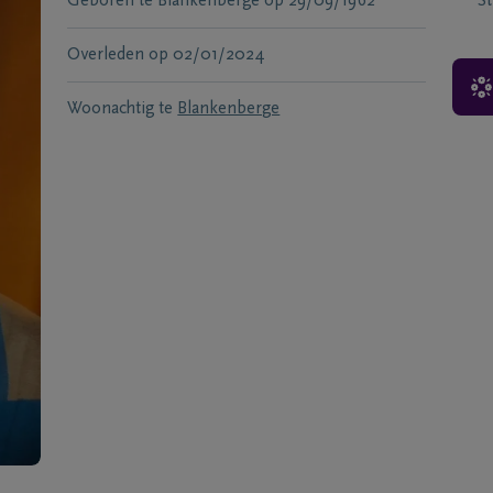
Geboren te
Blankenberge
op
29/09/1962
S
Overleden
op
02/01/2024
Woonachtig te
Blankenberge