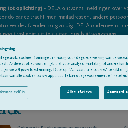
ng tot oplichting) -
DELA ontvangt meldingen over va
ondoléance tracht men mailadressen, andere persoon
controleer de afzender zorgvuldig. DELA onderneemt m
 nooit volledig uit te sluiten, dus blijf waakzaam.
nisgeving
te gebruikt cookies. Sommige zijn nodig voor de goede werking van de websit
Alle rouwberichten
Over ons
B
sch. Andere cookies worden gebruikt voor analyse, marketing of andere functio
ragen we wél jouw toestemming. Door op “Aanvaard alle cookies” te klikken g
laan van alle cookies op uw apparaat. Je kan ook je voorkeuren zelf instellen.
rkeuren zelf in
Alles afwijzen
Aanvaard a
erck