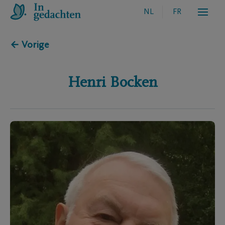
NL
FR
← Vorige
Henri
Bocken