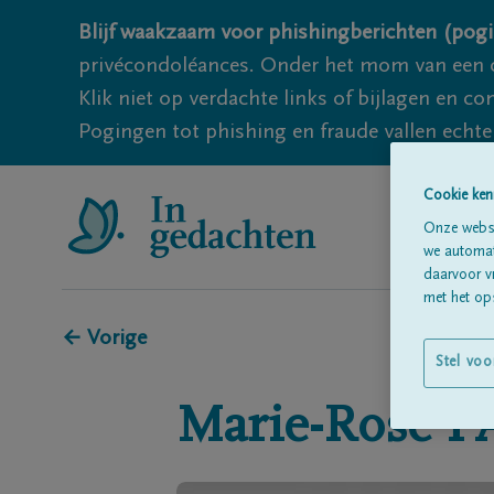
Blijf waakzaam voor phishingberichten (pogi
privécondoléances. Onder het mom van een c
Klik niet op verdachte links of bijlagen en 
Pogingen tot phishing en fraude vallen echter
Cookie ken
Onze websi
we automati
daarvoor v
met het ops
← Vorige
Stel voo
Marie-Rose
P