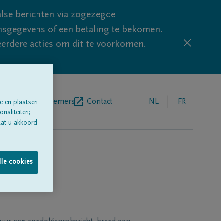
lse berichten via zogezegde
sgegevens of een betaling te bekomen.
eerdere acties om dit te voorkomen.
egrafenisondernemers
Contact
NL
FR
e en plaatsen
naliteiten;
aat u akkoord
lle cookies