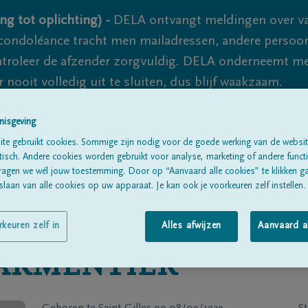
ng tot oplichting) -
DELA ontvangt meldingen over va
ondoléance tracht men mailadressen, andere persoon
controleer de afzender zorgvuldig. DELA onderneemt m
 nooit volledig uit te sluiten, dus blijf waakzaam.
nisgeving
Alle rouwberichten
Over ons
B
te gebruikt cookies. Sommige zijn nodig voor de goede werking van de websit
sch. Andere cookies worden gebruikt voor analyse, marketing of andere functio
ragen we wél jouw toestemming. Door op “Aanvaard alle cookies” te klikken g
laan van alle cookies op uw apparaat. Je kan ook je voorkeuren zelf instellen.
rkeuren zelf in
Alles afwijzen
Aanvaard a
ARMENTIER