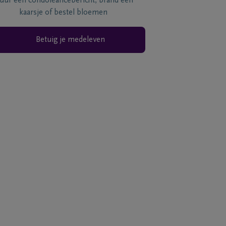
tuur een condoléancebericht, brand een
kaarsje of bestel bloemen
Betuig je medeleven