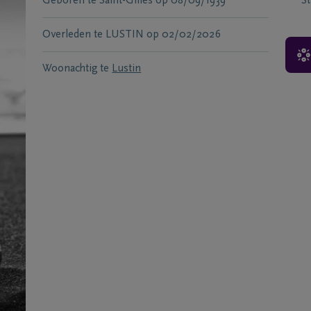
Geboren te
Saint-Gilles
op
08/09/1939
S
Overleden te
LUSTIN
op
02/02/2026
Woonachtig te
Lustin