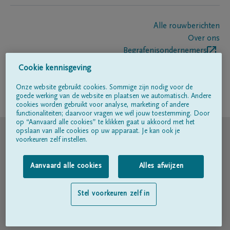
Alle rouwberichten
Over ons
Begrafenisondernemers
Contact
Cookie kennisgeving
Onze website gebruikt cookies. Sommige zijn nodig voor de
goede werking van de website en plaatsen we automatisch. Andere
Volg ons op
cookies worden gebruikt voor analyse, marketing of andere
functionaliteiten; daarvoor vragen we wél jouw toestemming. Door
op “Aanvaard alle cookies” te klikken gaat u akkoord met het
© DELA
opslaan van alle cookies op uw apparaat. Je kan ook je
voorkeuren zelf instellen.
Gebruiksvoorwaarden
Aanvaard alle cookies
Alles afwijzen
Privacyverklaring
Stel voorkeuren zelf in
Toegankelijkheidsverklaring
Cookiebeleid