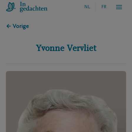
NL
FR
← Vorige
Yvonne
Vervliet