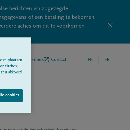
lse berichten via zogezegde
sgegevens of een betaling te bekomen.
eerdere acties om dit te voorkomen.
egrafenisondernemers
Contact
NL
FR
e en plaatsen
naliteiten;
aat u akkoord
lle cookies