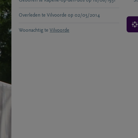
Geboren te
Kapelle-op-den-Bos
op
16/08/1931
S
Overleden te
Vilvoorde
op
02/05/2014
Woonachtig te
Vilvoorde