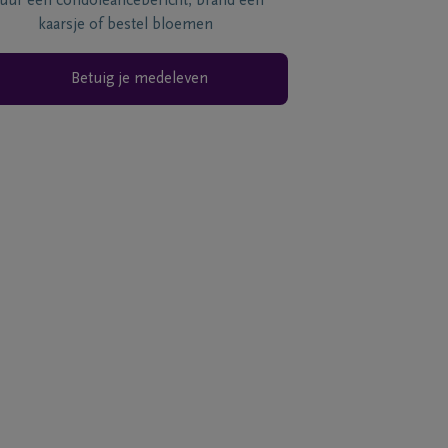
tuur een condoléancebericht, brand een
kaarsje of bestel bloemen
Betuig je medeleven