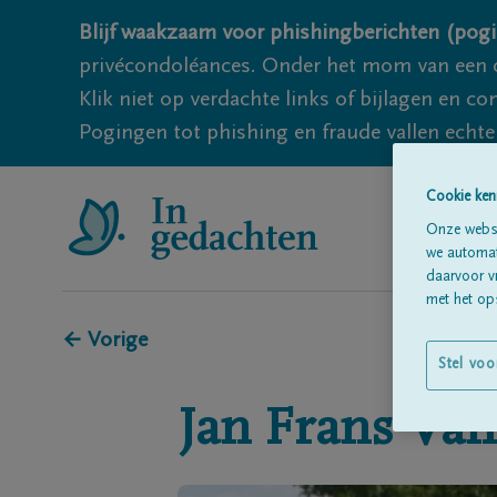
Blijf waakzaam voor phishingberichten (pogi
privécondoléances. Onder het mom van een c
Klik niet op verdachte links of bijlagen en 
Pogingen tot phishing en fraude vallen echter
Cookie ken
Onze websi
we automati
daarvoor v
met het ops
← Vorige
Stel voo
Jan Frans
Van