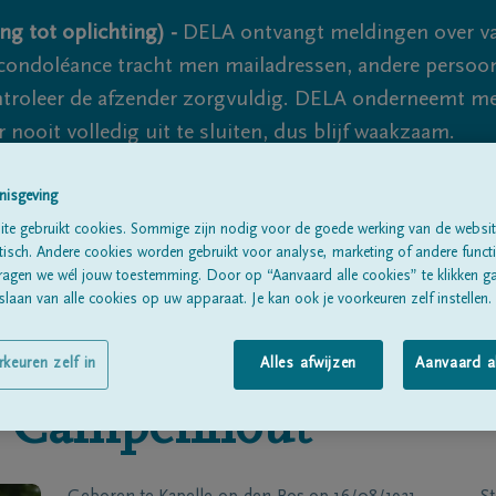
ng tot oplichting) -
DELA ontvangt meldingen over va
ondoléance tracht men mailadressen, andere persoon
controleer de afzender zorgvuldig. DELA onderneemt m
 nooit volledig uit te sluiten, dus blijf waakzaam.
nisgeving
Alle rouwberichten
Over ons
B
te gebruikt cookies. Sommige zijn nodig voor de goede werking van de websit
sch. Andere cookies worden gebruikt voor analyse, marketing of andere functio
ragen we wél jouw toestemming. Door op “Aanvaard alle cookies” te klikken g
laan van alle cookies op uw apparaat. Je kan ook je voorkeuren zelf instellen.
rkeuren zelf in
Alles afwijzen
Aanvaard a
 Campenhout