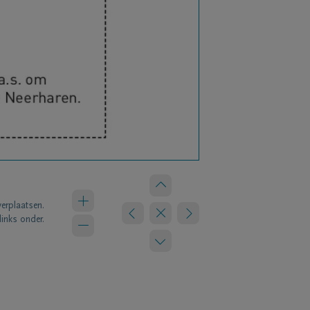
verplaatsen.
links onder.