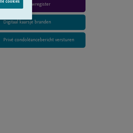
lle cookies
Rouwregister
Digitaal kaarsje branden
Privé condoléancebericht versturen