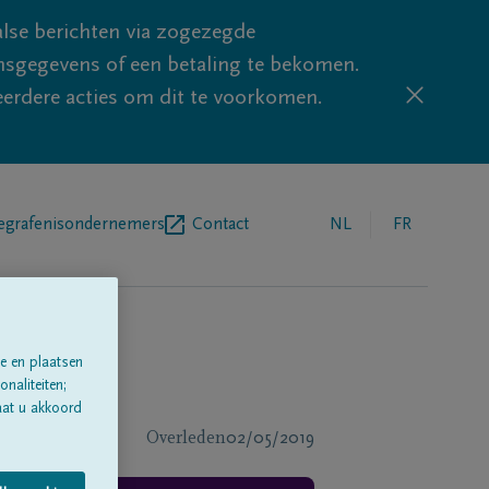
lse berichten via zogezegde
sgegevens of een betaling te bekomen.
eerdere acties om dit te voorkomen.
egrafenisondernemers
Contact
NL
FR
e en plaatsen
naliteiten;
aat u akkoord
Overleden
02/05/2019