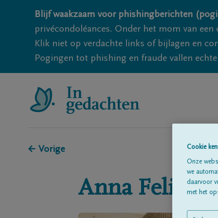
Blijf waakzaam voor phishingberichten (pogi
privécondoléances. Onder het mom van een c
Klik niet op verdachte links of bijlagen en 
Pogingen tot phishing en fraude vallen echter
Cookie ken
← Vorige
Onze websi
we automati
Anna
Felix
daarvoor v
met het ops