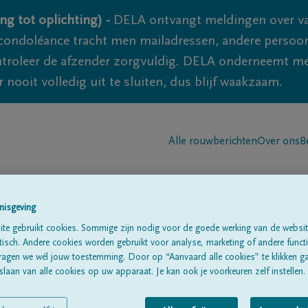
ng tot oplichting) -
DELA ontvangt meldingen over va
ondoléance tracht men mailadressen, andere persoon
controleer de afzender zorgvuldig. DELA onderneemt m
 nooit volledig uit te sluiten, dus blijf waakzaam.
Alle rouwberichten
Over ons
B
nisgeving
te gebruikt cookies. Sommige zijn nodig voor de goede werking van de websit
sch. Andere cookies worden gebruikt voor analyse, marketing of andere functio
ragen we wél jouw toestemming. Door op “Aanvaard alle cookies” te klikken g
laan van alle cookies op uw apparaat. Je kan ook je voorkeuren zelf instellen.