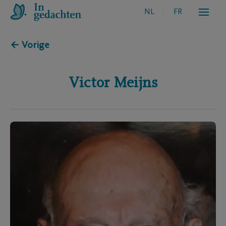
NL
FR
← Vorige
Victor
Meijns