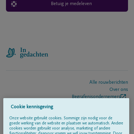
Betuig je medeleven
Alle rouwberichten
Over ons
Begrafenisondernemers
Contact
Cookie kennisgeving
Onze website gebruikt cookies. Sommige zijn nodig voor de
goede werking van de website en plaatsen we automatisch. Andere
Volg ons op
cookies worden gebruikt voor analyse, marketing of andere
functionaliteiten; daarvoor vragen we wél jouw toestemming. Door