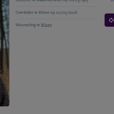
Geboren te
Maasmechelen
op
26/03/1985
S
Overleden te
Bilzen
op
02/05/2026
Woonachtig te
Bilzen