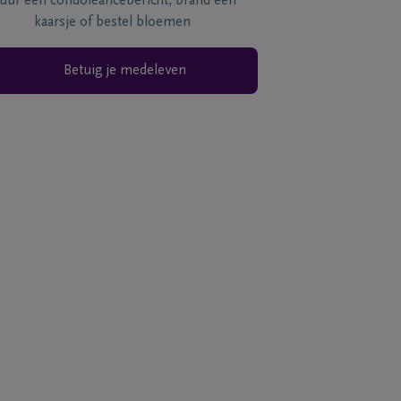
tuur een condoléancebericht, brand een
kaarsje of bestel bloemen
Betuig je medeleven