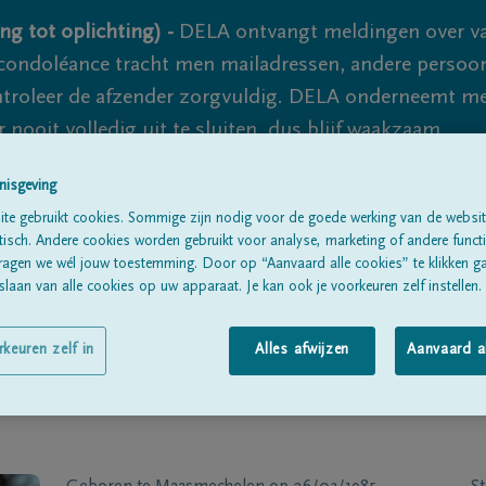
ng tot oplichting) -
DELA ontvangt meldingen over va
ondoléance tracht men mailadressen, andere persoon
controleer de afzender zorgvuldig. DELA onderneemt m
 nooit volledig uit te sluiten, dus blijf waakzaam.
nisgeving
te gebruikt cookies. Sommige zijn nodig voor de goede werking van de websit
Alle rouwberichten
Over ons
B
sch. Andere cookies worden gebruikt voor analyse, marketing of andere functio
ragen we wél jouw toestemming. Door op “Aanvaard alle cookies” te klikken g
laan van alle cookies op uw apparaat. Je kan ook je voorkeuren zelf instellen.
rkeuren zelf in
Alles afwijzen
Aanvaard a