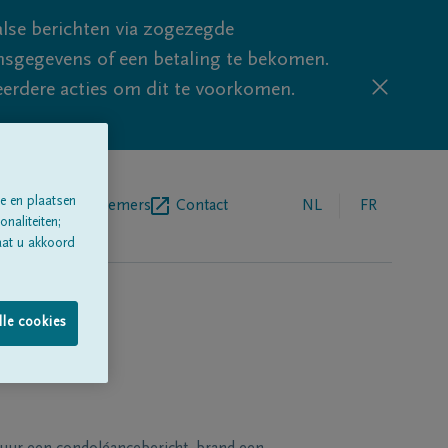
lse berichten via zogezegde
sgegevens of een betaling te bekomen.
eerdere acties om dit te voorkomen.
e en plaatsen
egrafenisondernemers
Contact
NL
FR
naliteiten;
aat u akkoord
lle cookies