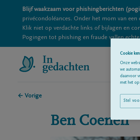
Blijf waakzaam voor phishingberichten (pogi
privécondoléances. Onder het mom van een c
Klik niet op verdachte links of bijlagen en 
Pogingen tot phishing en fraude vallen echter
Cookie ken
Onze websi
we automati
daarvoor v
met het ops
← Vorige
Stel voo
Ben
Coenen