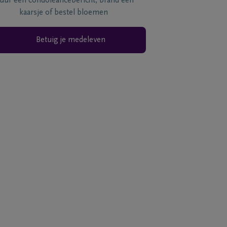
tuur een condoléancebericht, brand een
kaarsje of bestel bloemen
Betuig je medeleven