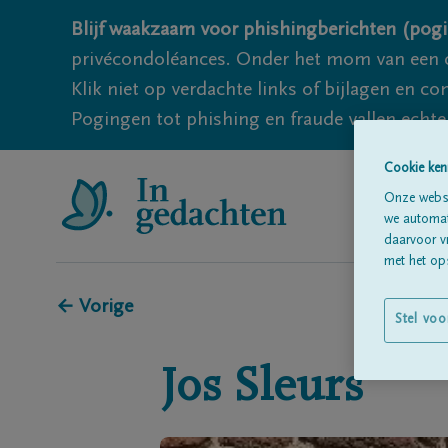
Blijf waakzaam voor phishingberichten (pogi
privécondoléances. Onder het mom van een c
Klik niet op verdachte links of bijlagen en 
Pogingen tot phishing en fraude vallen echter
Cookie ken
Onze websi
we automati
daarvoor v
met het ops
← Vorige
Stel voo
Jos
Sleurs