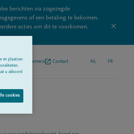
lse berichten via zogezegde
sgegevens of een betaling te bekomen.
eerdere acties om dit te voorkomen.
e en plaatsen
egrafenisondernemers
Contact
NL
FR
naliteiten;
aat u akkoord
lle cookies