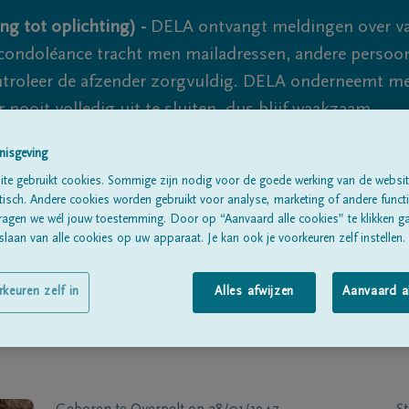
ng tot oplichting) -
DELA ontvangt meldingen over va
ondoléance tracht men mailadressen, andere persoon
controleer de afzender zorgvuldig. DELA onderneemt m
 nooit volledig uit te sluiten, dus blijf waakzaam.
nisgeving
te gebruikt cookies. Sommige zijn nodig voor de goede werking van de websit
Alle rouwberichten
Over ons
B
sch. Andere cookies worden gebruikt voor analyse, marketing of andere functio
ragen we wél jouw toestemming. Door op “Aanvaard alle cookies” te klikken g
laan van alle cookies op uw apparaat. Je kan ook je voorkeuren zelf instellen.
rkeuren zelf in
Alles afwijzen
Aanvaard a