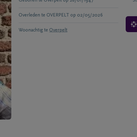
Geboren te
Overpelt
op
28/01/1947
S
Overleden te
OVERPELT
op
02/05/2026
Woonachtig te
Overpelt