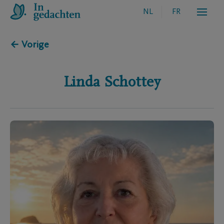
NL
FR
← Vorige
Linda
Schottey