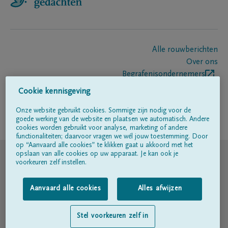
Alle rouwberichten
Over ons
Begrafenisondernemers
Contact
Cookie kennisgeving
Onze website gebruikt cookies. Sommige zijn nodig voor de
goede werking van de website en plaatsen we automatisch. Andere
Volg ons op
cookies worden gebruikt voor analyse, marketing of andere
functionaliteiten; daarvoor vragen we wél jouw toestemming. Door
op “Aanvaard alle cookies” te klikken gaat u akkoord met het
© DELA
opslaan van alle cookies op uw apparaat. Je kan ook je
voorkeuren zelf instellen.
Gebruiksvoorwaarden
Aanvaard alle cookies
Alles afwijzen
Privacyverklaring
Stel voorkeuren zelf in
Toegankelijkheidsverklaring