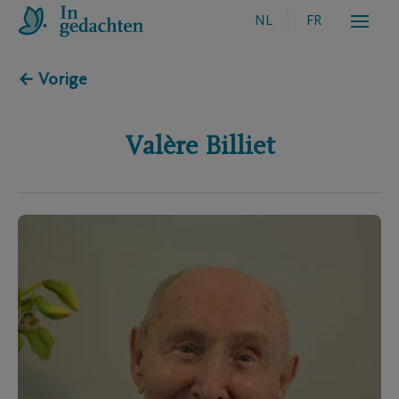
NL
FR
← Vorige
Valère
Billiet