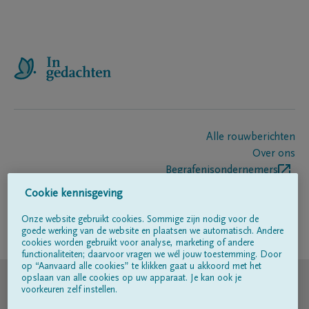
Alle rouwberichten
Over ons
Begrafenisondernemers
Contact
Cookie kennisgeving
Onze website gebruikt cookies. Sommige zijn nodig voor de
goede werking van de website en plaatsen we automatisch. Andere
Volg ons op
cookies worden gebruikt voor analyse, marketing of andere
functionaliteiten; daarvoor vragen we wél jouw toestemming. Door
op “Aanvaard alle cookies” te klikken gaat u akkoord met het
© DELA
opslaan van alle cookies op uw apparaat. Je kan ook je
voorkeuren zelf instellen.