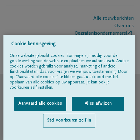
Alle rouwberichten
Over ons
Begrafenisondernemers
Contact
Cookie kennisgeving
Onze website gebruikt cookies. Sommige zijn nodig voor de
goede werking van de website en plaatsen we automatisch. Andere
Volg ons op
cookies worden gebruikt voor analyse, marketing of andere
functionaliteiten; daarvoor vragen we wél jouw toestemming. Door
op “Aanvaard alle cookies” te klikken gaat u akkoord met het
© DELA
opslaan van alle cookies op uw apparaat. Je kan ook je
voorkeuren zelf instellen.
Gebruiksvoorwaarden
Aanvaard alle cookies
Alles afwijzen
Privacyverklaring
Stel voorkeuren zelf in
Toegankelijkheidsverklaring
Cookiebeleid