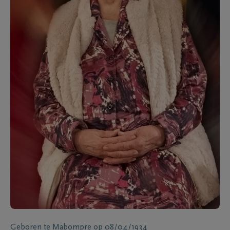
Geboren te
Mabompre
op
08/04/1934