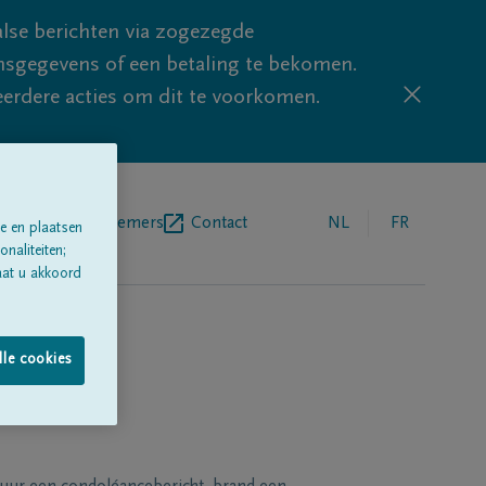
lse berichten via zogezegde
sgegevens of een betaling te bekomen.
eerdere acties om dit te voorkomen.
egrafenisondernemers
Contact
NL
FR
e en plaatsen
naliteiten;
aat u akkoord
lle cookies