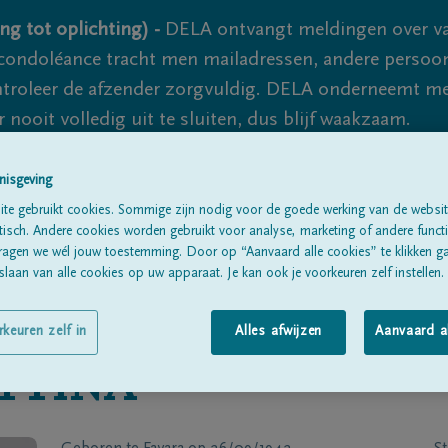
ng tot oplichting) -
DELA ontvangt meldingen over va
ondoléance tracht men mailadressen, andere persoon
controleer de afzender zorgvuldig. DELA onderneemt m
 nooit volledig uit te sluiten, dus blijf waakzaam.
nisgeving
Alle rouwberichten
Over ons
B
te gebruikt cookies. Sommige zijn nodig voor de goede werking van de websit
sch. Andere cookies worden gebruikt voor analyse, marketing of andere functio
ragen we wél jouw toestemming. Door op “Aanvaard alle cookies” te klikken g
laan van alle cookies op uw apparaat. Je kan ook je voorkeuren zelf instellen.
rkeuren zelf in
Alles afwijzen
Aanvaard a
TTINA