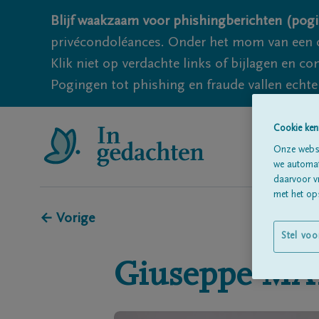
Blijf waakzaam voor phishingberichten (pogi
privécondoléances. Onder het mom van een c
Klik niet op verdachte links of bijlagen en 
Pogingen tot phishing en fraude vallen echter
Cookie ken
Onze websi
we automati
daarvoor v
met het ops
← Vorige
Stel voo
Giuseppe
MA