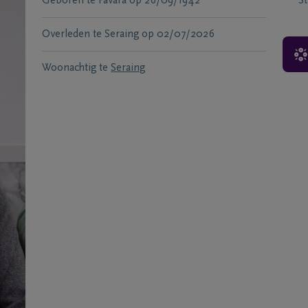
Geboren te
Favara
op
26/09/1942
S
Overleden te
Seraing
op
02/07/2026
Woonachtig te
Seraing