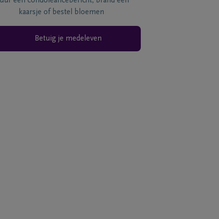
tuur een condoléancebericht, brand een
kaarsje of bestel bloemen
Betuig je medeleven