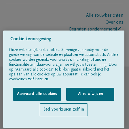
Alle rouwberichten
Over ons
Begrafenisondernemers
Contact
Cookie kennisgeving
Onze website gebruikt cookies. Sommige zijn nodig voor de
goede werking van de website en plaatsen we automatisch. Andere
Volg ons op
cookies worden gebruikt voor analyse, marketing of andere
functionaliteiten; daarvoor vragen we wél jouw toestemming. Door
op “Aanvaard alle cookies” te klikken gaat u akkoord met het
© DELA
opslaan van alle cookies op uw apparaat. Je kan ook je
voorkeuren zelf instellen.
Gebruiksvoorwaarden
Aanvaard alle cookies
Alles afwijzen
Privacyverklaring
Stel voorkeuren zelf in
Toegankelijkheidsverklaring
Cookiebeleid