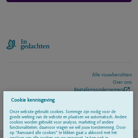
Alle rouwberichten
Over ons
Begrafenisondernemers
Contact
Cookie kennisgeving
Onze website gebruikt cookies. Sommige zijn nodig voor de
goede werking van de website en plaatsen we automatisch. Andere
Volg ons op
cookies worden gebruikt voor analyse, marketing of andere
functionaliteiten; daarvoor vragen we wél jouw toestemming. Door
op “Aanvaard alle cookies” te klikken gaat u akkoord met het
© DELA