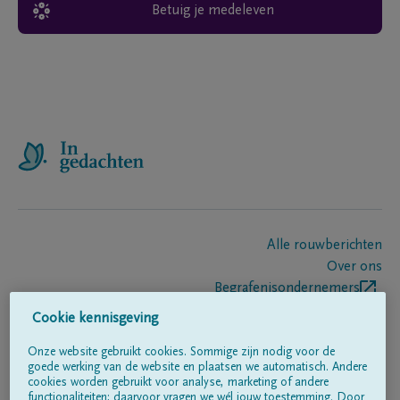
Betuig je medeleven
Alle rouwberichten
Over ons
Begrafenisondernemers
Contact
Cookie kennisgeving
Onze website gebruikt cookies. Sommige zijn nodig voor de
goede werking van de website en plaatsen we automatisch. Andere
Volg ons op
cookies worden gebruikt voor analyse, marketing of andere
functionaliteiten; daarvoor vragen we wél jouw toestemming. Door