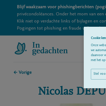
Blijf waakzaam voor phishingberichten (pogi
privécondoléances. Onder het mom van een c
Klik niet op verdachte links of bijlagen en 
Pogingen tot phishing en fraude vallen echter
Cookie ken
Onze websi
we automati
daarvoor v
met het ops
← Vorige
Stel voo
Nicolas
DEP