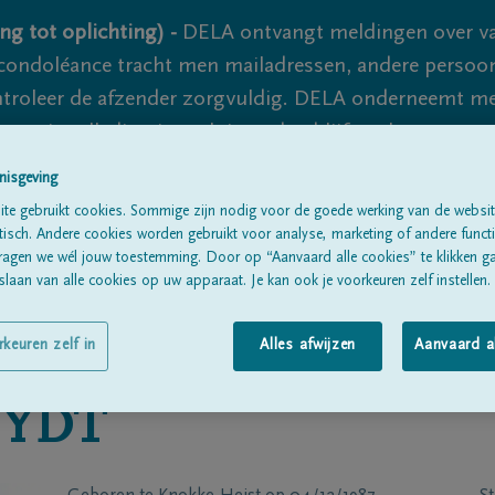
ng tot oplichting) -
DELA ontvangt meldingen over va
ondoléance tracht men mailadressen, andere persoon
controleer de afzender zorgvuldig. DELA onderneemt m
 nooit volledig uit te sluiten, dus blijf waakzaam.
nisgeving
te gebruikt cookies. Sommige zijn nodig voor de goede werking van de websit
Alle rouwberichten
Over ons
B
sch. Andere cookies worden gebruikt voor analyse, marketing of andere functio
ragen we wél jouw toestemming. Door op “Aanvaard alle cookies” te klikken g
laan van alle cookies op uw apparaat. Je kan ook je voorkeuren zelf instellen.
rkeuren zelf in
Alles afwijzen
Aanvaard a
UYDT