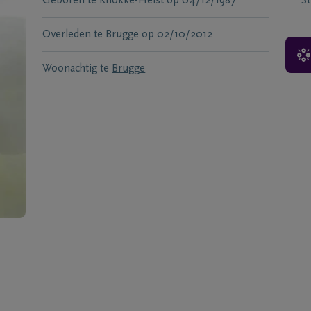
Geboren te
Knokke-Heist
op
04/12/1987
S
Overleden te
Brugge
op
02/10/2012
Woonachtig te
Brugge