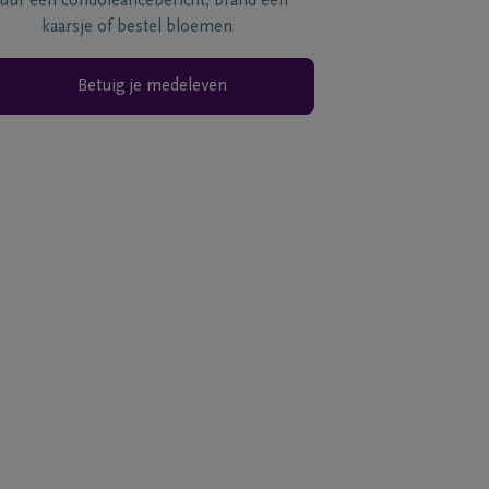
tuur een condoléancebericht, brand een
kaarsje of bestel bloemen
Betuig je medeleven