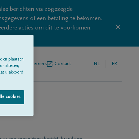
lse berichten via zogezegde
sgegevens of een betaling te bekomen.
eerdere acties om dit te voorkomen.
e en plaatsen
egrafenisondernemers
Contact
NL
FR
naliteiten;
aat u akkoord
lle cookies