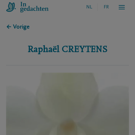
NL
FR
← Vorige
Raphaël
CREYTENS