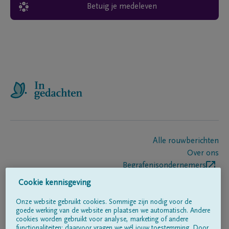
Betuig je medeleven
Alle rouwberichten
Over ons
Begrafenisondernemers
Contact
Cookie kennisgeving
Onze website gebruikt cookies. Sommige zijn nodig voor de
goede werking van de website en plaatsen we automatisch. Andere
Volg ons op
cookies worden gebruikt voor analyse, marketing of andere
functionaliteiten; daarvoor vragen we wél jouw toestemming. Door