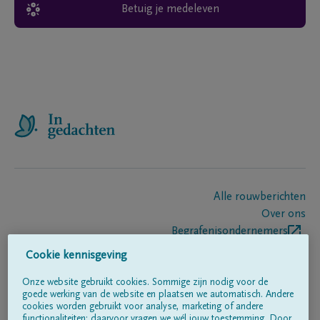
Betuig je medeleven
Alle rouwberichten
Over ons
Begrafenisondernemers
Contact
Cookie kennisgeving
Onze website gebruikt cookies. Sommige zijn nodig voor de
goede werking van de website en plaatsen we automatisch. Andere
Volg ons op
cookies worden gebruikt voor analyse, marketing of andere
functionaliteiten; daarvoor vragen we wél jouw toestemming. Door