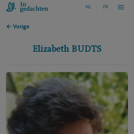
NL
FR
← Vorige
Elizabeth
BUDTS