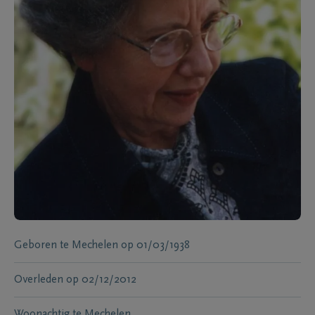
Geboren te
Mechelen
op
01/03/1938
Overleden
op
02/12/2012
Woonachtig te
Mechelen