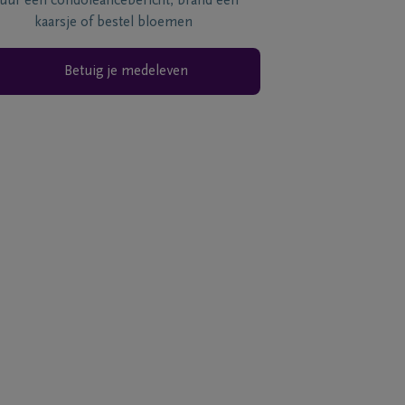
tuur een condoléancebericht, brand een
kaarsje of bestel bloemen
Betuig je medeleven