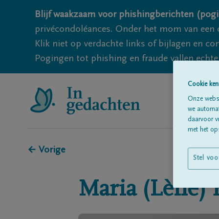
Blijf waakzaam voor phishingberichten (pogi
privécondoléances. Onder het mom van een c
Klik niet op verdachte links of bijlagen en 
Pogingen tot phishing en fraude vallen echter
Cookie ken
Onze websi
we automati
daarvoor v
met het ops
← Vorige
Stel voo
Maria (Lène)