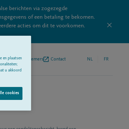
lse berichten via zogezegde
sgegevens of een betaling te bekomen.
eerdere acties om dit te voorkomen.
e en plaatsen
egrafenisondernemers
Contact
NL
FR
naliteiten;
aat u akkoord
lle cookies