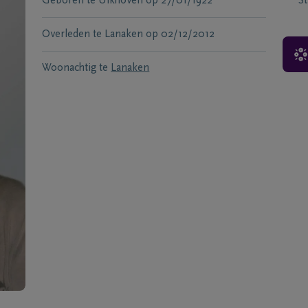
Geboren te
Uikhoven
op
27/01/1922
S
Overleden te
Lanaken
op
02/12/2012
Woonachtig te
Lanaken