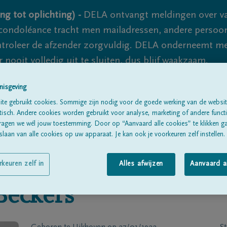
ng tot oplichting) -
DELA ontvangt meldingen over va
ondoléance tracht men mailadressen, andere persoon
controleer de afzender zorgvuldig. DELA onderneemt m
 nooit volledig uit te sluiten, dus blijf waakzaam.
nisgeving
te gebruikt cookies. Sommige zijn nodig voor de goede werking van de websit
Alle rouwberichten
Over ons
B
sch. Andere cookies worden gebruikt voor analyse, marketing of andere functio
ragen we wél jouw toestemming. Door op “Aanvaard alle cookies” te klikken g
laan van alle cookies op uw apparaat. Je kan ook je voorkeuren zelf instellen.
rkeuren zelf in
Alles afwijzen
Aanvaard a
Beckers