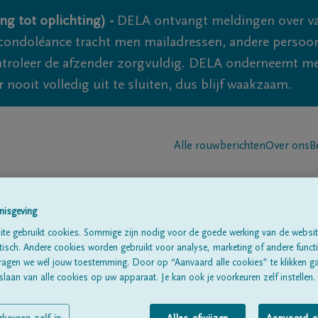
ng tot oplichting) -
DELA ontvangt meldingen over va
ondoléance tracht men mailadressen, andere persoon
controleer de afzender zorgvuldig. DELA onderneemt m
 nooit volledig uit te sluiten, dus blijf waakzaam.
Alle rouwberichten
Over ons
B
nisgeving
te gebruikt cookies. Sommige zijn nodig voor de goede werking van de websit
sch. Andere cookies worden gebruikt voor analyse, marketing of andere functio
ragen we wél jouw toestemming. Door op “Aanvaard alle cookies” te klikken g
UILE
laan van alle cookies op uw apparaat. Je kan ook je voorkeuren zelf instellen.