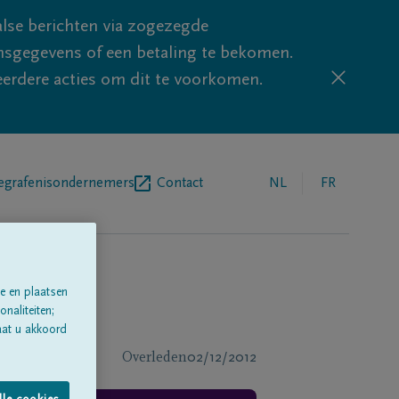
lse berichten via zogezegde
sgegevens of een betaling te bekomen.
eerdere acties om dit te voorkomen.
egrafenisondernemers
Contact
NL
FR
e en plaatsen
naliteiten;
aat u akkoord
Overleden
02/12/2012