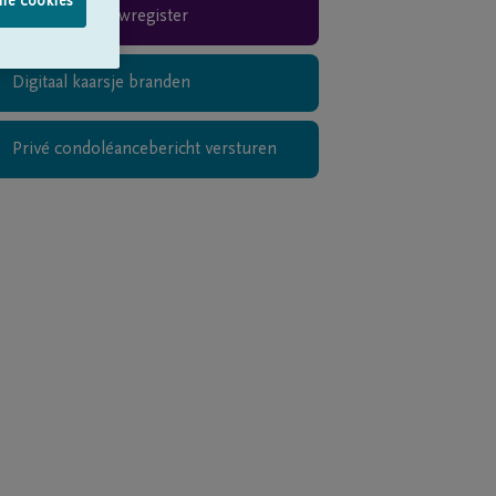
lle cookies
Rouwregister
Digitaal kaarsje branden
Privé condoléancebericht versturen