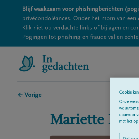
Blijf waakzaam voor phishingberichten (pogi
privécondoléances. Onder het mom van een c
Klik niet op verdachte links of bijlagen en 
Pogingen tot phishing en fraude vallen echter
Cookie ken
← Vorige
Onze websi
we automati
daarvoor v
Mariette
REQ
met het ops