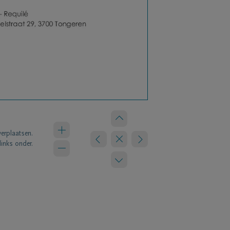
verplaatsen.
links onder.