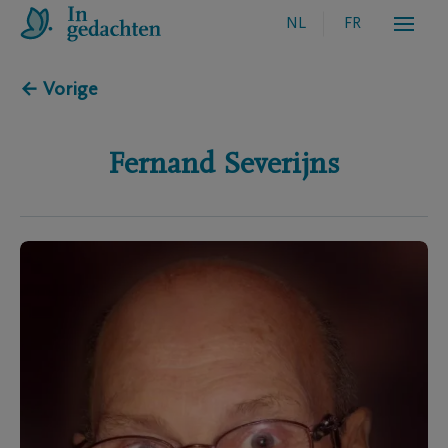
NL
FR
← Vorige
Fernand
Severijns