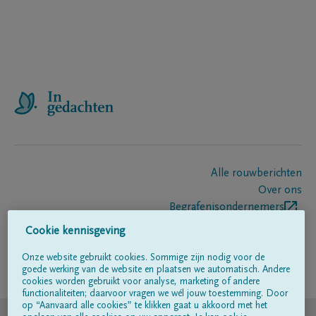
Alle rouwberichten
Over ons
Begrafenisondernemers
Contact
Cookie kennisgeving
Onze website gebruikt cookies. Sommige zijn nodig voor de
goede werking van de website en plaatsen we automatisch. Andere
Volg ons op
cookies worden gebruikt voor analyse, marketing of andere
functionaliteiten; daarvoor vragen we wél jouw toestemming. Door
op “Aanvaard alle cookies” te klikken gaat u akkoord met het
© DELA