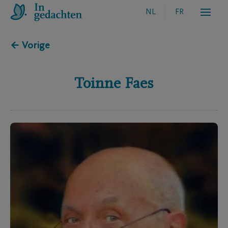
NL
FR
← Vorige
Toinne
Faes