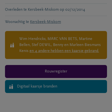
Overleden te
Kersbeek-Miskom
op
02/12/2014
Woonachtig te
Kersbeek-Miskom
Wim Hendrickx, MARC VAN BETS, Martine
Bellen, Stef DEWIL, Benny en Marleen Biesmans
Kenis
en
4
andere
hebben een kaarsje gebrand.
Rouwregister
Digitaal kaarsje branden