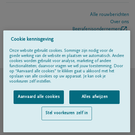
Alle rouwberichten
Over ons
Begrafenisondernemers
Contact
Cookie kennisgeving
Onze website gebruikt cookies. Sommige zijn nodig voor de
goede werking van de website en plaatsen we automatisch. Andere
Volg ons op
cookies worden gebruikt voor analyse, marketing of andere
functionaliteiten; daarvoor vragen we wél jouw toestemming. Door
op “Aanvaard alle cookies” te klikken gaat u akkoord met het
© DELA
opslaan van alle cookies op uw apparaat. Je kan ook je
voorkeuren zelf instellen.
Gebruiksvoorwaarden
Aanvaard alle cookies
Alles afwijzen
Privacyverklaring
Stel voorkeuren zelf in
Toegankelijkheidsverklaring
Cookiebeleid