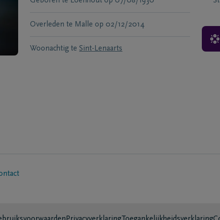
Geboren te
Loenhout
op
07/08/1930
S
Overleden te
Malle
op
02/12/2014
Woonachtig te
Sint-Lenaarts
ontact
bruiksvoorwaarden
Privacyverklaring
Toegankelijkheidsverklaring
C