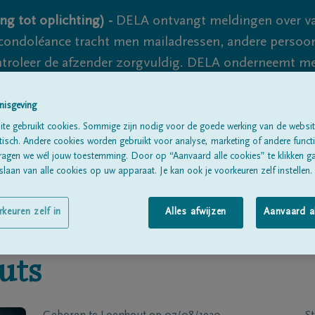
ng tot oplichting) -
DELA ontvangt meldingen over va
ondoléance tracht men mailadressen, andere persoon
controleer de afzender zorgvuldig. DELA onderneemt m
 nooit volledig uit te sluiten, dus blijf waakzaam.
nisgeving
te gebruikt cookies. Sommige zijn nodig voor de goede werking van de websit
sch. Andere cookies worden gebruikt voor analyse, marketing of andere functio
Alle rouwberichten
Over ons
B
ragen we wél jouw toestemming. Door op “Aanvaard alle cookies” te klikken g
laan van alle cookies op uw apparaat. Je kan ook je voorkeuren zelf instellen.
rkeuren zelf in
Alles afwijzen
Aanvaard a
uts