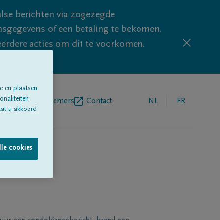
lse berichten via zogezegde
sgegevens of een betaling te bekomen.
eerdere acties om dit te voorkomen.
e en plaatsen
naliteiten;
egrafenisondernemers
Contact
NL
FR
aat u akkoord
lle cookies