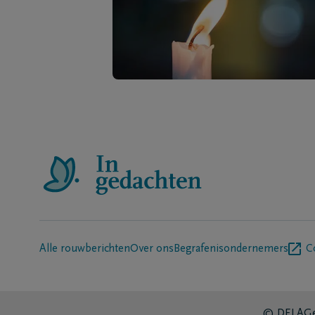
Alle rouwberichten
Over ons
Begrafenisondernemers
C
© DELA
Ge