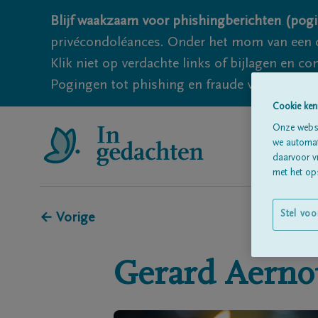
Blijf waakzaam voor phishingberichten (pogi
privécondoléances. Onder het mom van een c
Klik niet op verdachte links of bijlagen en 
Pogingen tot phishing en fraude vallen echter
Cookie ken
Onze websi
we automati
daarvoor v
met het ops
Stel voo
← Vorige
Gerard
Aerno