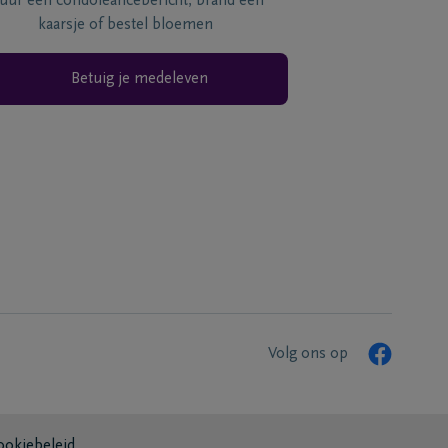
tuur een condoléancebericht, brand een
kaarsje of bestel bloemen
Betuig je medeleven
Volg ons op
ookiebeleid