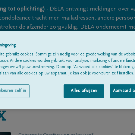
ng tot oplichting) -
DELA ontvangt meldingen over va
ondoléance tracht men mailadressen, andere persoon
controleer de afzender zorgvuldig. DELA onderneemt m
 nooit volledig uit te sluiten, dus blijf waakzaam.
nisgeving
te gebruikt cookies. Sommige zijn nodig voor de goede werking van de websit
sch. Andere cookies worden gebruikt voor analyse, marketing of andere functio
Alle rouwberichten
Over ons
B
ragen we wél jouw toestemming. Door op “Aanvaard alle cookies” te klikken g
laan van alle cookies op uw apparaat. Je kan ook je voorkeuren zelf instellen.
rkeuren zelf in
Alles afwijzen
Aanvaard a
X