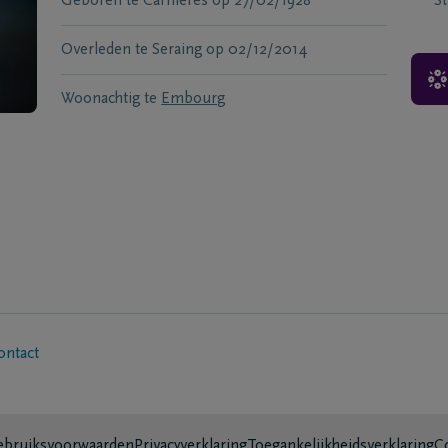
Geboren te
Carnières
op
27/02/1928
S
Overleden te
Seraing
op
02/12/2014
Woonachtig te
Embourg
ontact
bruiksvoorwaarden
Privacyverklaring
Toegankelijkheidsverklaring
C