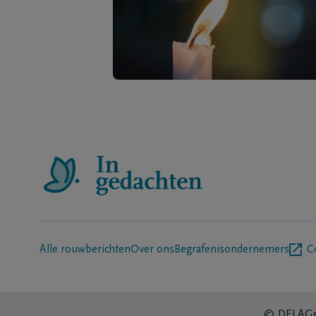
Alle rouwberichten
Over ons
Begrafenisondernemers
C
© DELA
Ge