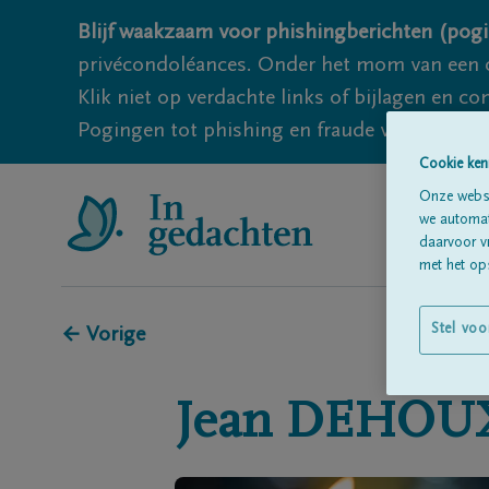
Blijf waakzaam voor phishingberichten (pogi
privécondoléances. Onder het mom van een c
Klik niet op verdachte links of bijlagen en 
Pogingen tot phishing en fraude vallen echter
Cookie ken
Onze websi
we automati
daarvoor v
met het ops
Stel voo
← Vorige
Jean
DEHOU