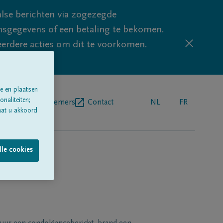
lse berichten via zogezegde
sgegevens of een betaling te bekomen.
eerdere acties om dit te voorkomen.
e en plaatsen
naliteiten;
egrafenisondernemers
Contact
NL
FR
aat u akkoord
lle cookies