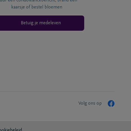
tuur een condoléancebericht, brand een
kaarsje of bestel bloemen
Betuig je medeleven
Volg ons op
ookiebeleid