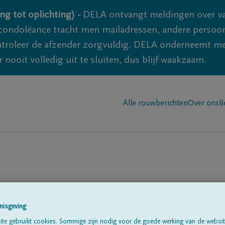
ng tot oplichting) -
DELA ontvangt meldingen over va
ondoléance tracht men mailadressen, andere persoon
controleer de afzender zorgvuldig. DELA onderneemt m
 nooit volledig uit te sluiten, dus blijf waakzaam.
Alle rouwberichten
Over ons
B
nisgeving
te gebruikt cookies. Sommige zijn nodig voor de goede werking van de websit