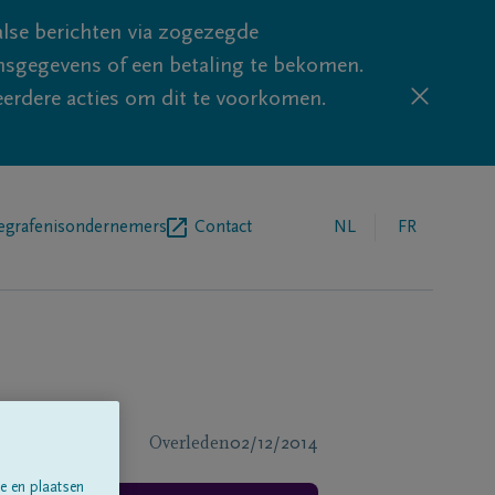
lse berichten via zogezegde
sgegevens of een betaling te bekomen.
eerdere acties om dit te voorkomen.
egrafenisondernemers
Contact
NL
FR
Overleden
02/12/2014
e en plaatsen