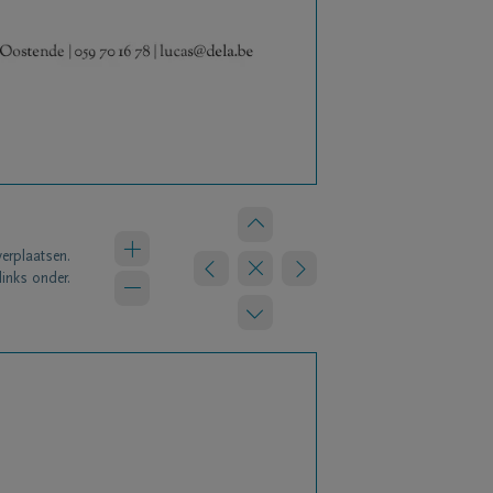
verplaatsen.
links onder.