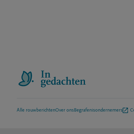
Alle rouwberichten
Over ons
Begrafenisondernemers
C