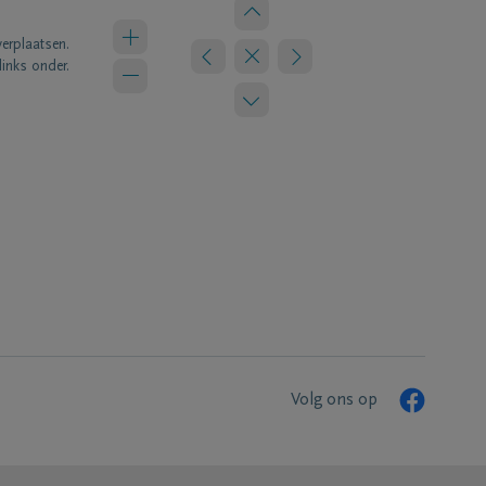
verplaatsen.
links onder.
Volg ons op