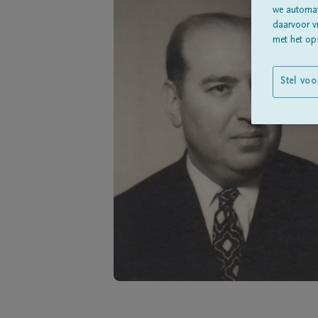
we automati
daarvoor v
met het ops
Stel voo