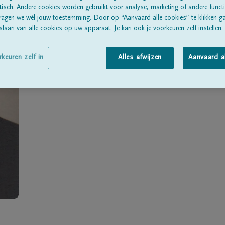
Geboren te
Hasselt
op
07/07/1928
sch. Andere cookies worden gebruikt voor analyse, marketing of andere functio
ragen we wél jouw toestemming. Door op “Aanvaard alle cookies” te klikken g
Overleden te
Oostende
op
02/12/2014
laan van alle cookies op uw apparaat. Je kan ook je voorkeuren zelf instellen.
Woonachtig te
Oostende
rkeuren zelf in
Alles afwijzen
Aanvaard a