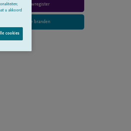
Rouwregister
naliteiten;
aat u akkoord
Digitaal kaarsje branden
lle cookies