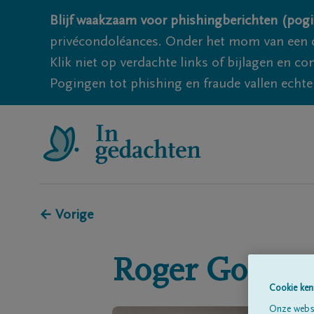
Blijf waakzaam voor phishingberichten (pogi
privécondoléances. Onder het mom van een c
Klik niet op verdachte links of bijlagen en 
Pogingen tot phishing en fraude vallen echter
← Vorige
Roger
Goor
Cookie ken
Onze websi