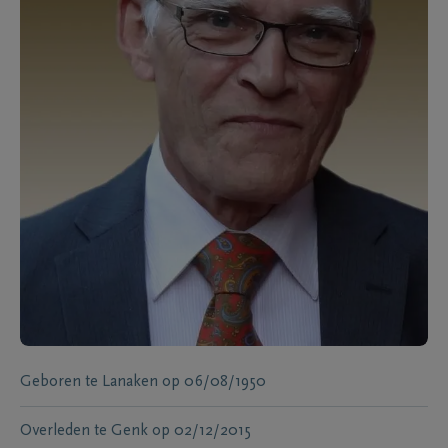
Geboren te
Lanaken
op
06/08/1950
Overleden te
Genk
op
02/12/2015