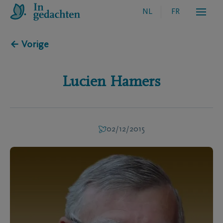
NL
FR
← Vorige
Lucien
Hamers
02/12/2015