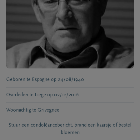
Geboren te
Espagne
op
24/08/1940
Overleden te
Liege
op
02/12/2016
Woonachtig te
Grivegnee
Stuur een condoléancebericht, brand een kaarsje of bestel
bloemen