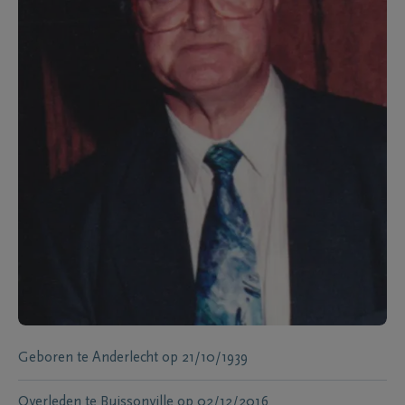
Geboren te
Anderlecht
op
21/10/1939
Overleden te
Buissonville
op
02/12/2016