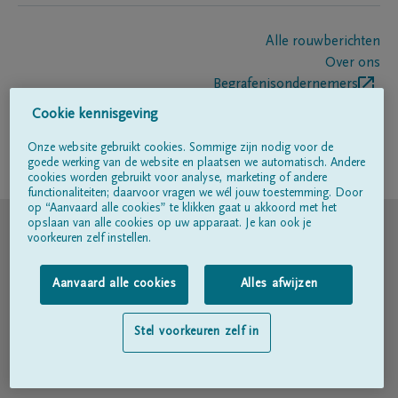
Alle rouwberichten
Over ons
Begrafenisondernemers
Contact
Cookie kennisgeving
Onze website gebruikt cookies. Sommige zijn nodig voor de
goede werking van de website en plaatsen we automatisch. Andere
Volg ons op
cookies worden gebruikt voor analyse, marketing of andere
functionaliteiten; daarvoor vragen we wél jouw toestemming. Door
op “Aanvaard alle cookies” te klikken gaat u akkoord met het
© DELA
opslaan van alle cookies op uw apparaat. Je kan ook je
voorkeuren zelf instellen.
Gebruiksvoorwaarden
Aanvaard alle cookies
Alles afwijzen
Privacyverklaring
Stel voorkeuren zelf in
Toegankelijkheidsverklaring
Cookiebeleid