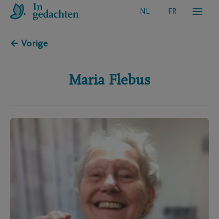
NL
FR
← Vorige
Maria
Flebus