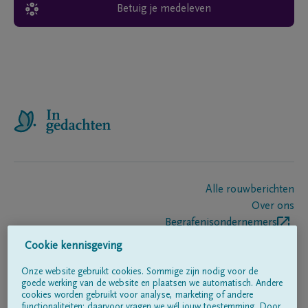
Betuig je medeleven
Alle rouwberichten
Over ons
Begrafenisondernemers
Contact
Cookie kennisgeving
Onze website gebruikt cookies. Sommige zijn nodig voor de
goede werking van de website en plaatsen we automatisch. Andere
Volg ons op
cookies worden gebruikt voor analyse, marketing of andere
functionaliteiten; daarvoor vragen we wél jouw toestemming. Door