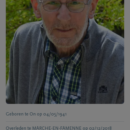
Geboren te
On
op
04/05/1941
Overleden te
MARCHE-EN-FAMENNE
op
02/12/2018