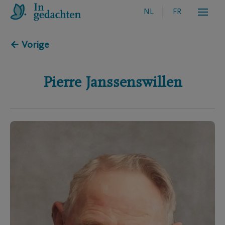
NL
FR
← Vorige
Pierre
Janssenswillen