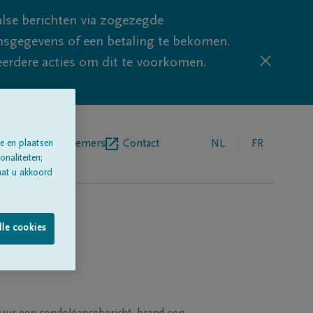
lse berichten via zogezegde
sgegevens of een betaling te bekomen.
eerdere acties om dit te voorkomen.
egrafenisondernemers
Contact
NL
FR
e en plaatsen
naliteiten;
aat u akkoord
lle cookies