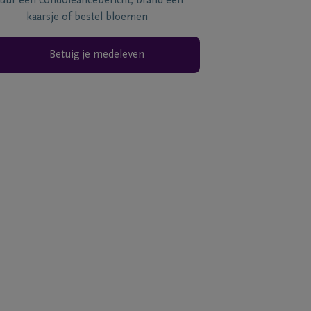
tuur een condoléancebericht, brand een
kaarsje of bestel bloemen
Betuig je medeleven