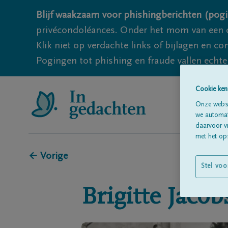
Blijf waakzaam voor phishingberichten (pogi
privécondoléances. Onder het mom van een c
Klik niet op verdachte links of bijlagen en 
Pogingen tot phishing en fraude vallen echter
Cookie ken
Onze websi
we automati
daarvoor v
met het ops
← Vorige
Stel voo
Brigitte
Jacob