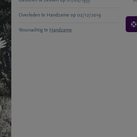
Geboren te
Leuven
op
01/02/1955
S
Overleden te
Handzame
op
02/12/2019
Woonachtig te
Handzame