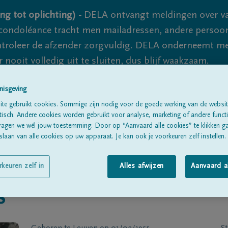
ng tot oplichting) -
DELA ontvangt meldingen over va
ondoléance tracht men mailadressen, andere persoon
controleer de afzender zorgvuldig. DELA onderneemt m
 nooit volledig uit te sluiten, dus blijf waakzaam.
nisgeving
Alle rouwberichten
Over ons
B
te gebruikt cookies. Sommige zijn nodig voor de goede werking van de websit
sch. Andere cookies worden gebruikt voor analyse, marketing of andere functio
ragen we wél jouw toestemming. Door op “Aanvaard alle cookies” te klikken g
laan van alle cookies op uw apparaat. Je kan ook je voorkeuren zelf instellen.
rkeuren zelf in
Alles afwijzen
Aanvaard a
s