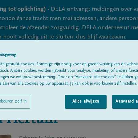
ng tot oplichting) -
DELA ontvangt meldingen over va
ondoléance tracht men mailadressen, andere persoon
controleer de afzender zorgvuldig. DELA onderneemt m
 nooit volledig uit te sluiten, dus blijf waakzaam.
nisgeving
Alle rouwberichten
Over ons
B
te gebruikt cookies. Sommige zijn nodig voor de goede werking van de websit
sch. Andere cookies worden gebruikt voor analyse, marketing of andere functio
ragen we wél jouw toestemming. Door op “Aanvaard alle cookies” te klikken g
laan van alle cookies op uw apparaat. Je kan ook je voorkeuren zelf instellen.
rkeuren zelf in
Alles afwijzen
Aanvaard a
n Hertum