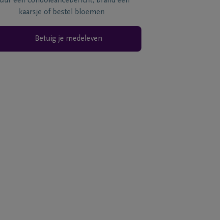
tuur een condoléancebericht, brand een
kaarsje of bestel bloemen
Betuig je medeleven