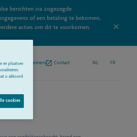
lse berichten via zogezegde
sgegevens of een betaling te bekomen.
eerdere acties om dit te voorkomen.
egrafenisondernemers
Contact
NL
FR
e en plaatsen
naliteiten;
aat u akkoord
lle cookies