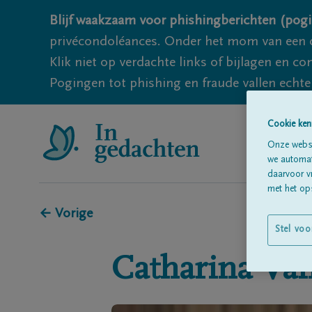
Blijf waakzaam voor phishingberichten (pogi
privécondoléances. Onder het mom van een c
Klik niet op verdachte links of bijlagen en 
Pogingen tot phishing en fraude vallen echter
Cookie ken
Onze websi
we automati
daarvoor v
met het ops
← Vorige
Stel voo
Catharina
Va