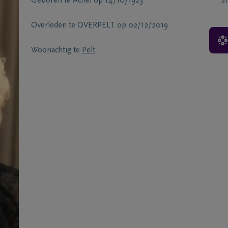
Geboren te
Achel
op
14/10/1923
S
Overleden te
OVERPELT
op
02/12/2019
Woonachtig te
Pelt