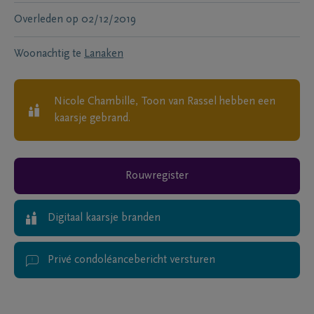
Overleden
op
02/12/2019
Woonachtig te
Lanaken
Nicole Chambille, Toon van Rassel
hebben een
kaarsje gebrand.
Rouwregister
Digitaal kaarsje branden
Privé condoléancebericht versturen