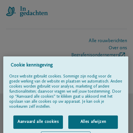
Alle rouwberichten
Over ons
Begrafenisondernemers
Contact
Cookie kennisgeving
Onze website gebruikt cookies. Sommige zijn nodig voor de
goede werking van de website en plaatsen we automatisch. Andere
Volg ons op
cookies worden gebruikt voor analyse, marketing of andere
functionaliteiten; daarvoor vragen we wél jouw toestemming. Door
op “Aanvaard alle cookies” te klikken gaat u akkoord met het
© DELA
opslaan van alle cookies op uw apparaat. Je kan ook je
voorkeuren zelf instellen.
Gebruiksvoorwaarden
Aanvaard alle cookies
Alles afwijzen
Privacyverklaring