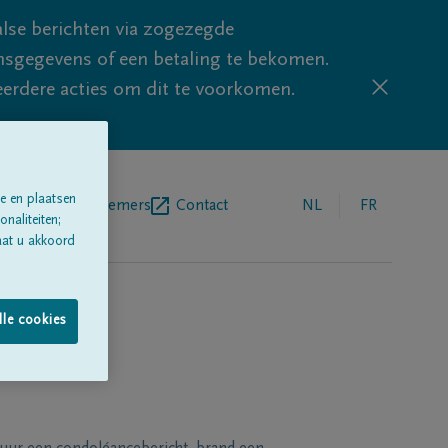
lse berichten via zogezegde
sgegevens of een betaling te bekomen.
eerdere acties om dit te voorkomen.
e en plaatsen
egrafenisondernemers
Contact
NL
FR
naliteiten;
aat u akkoord
lle cookies