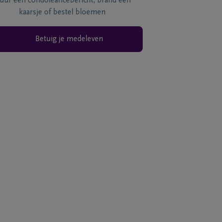
tuur een condoléancebericht, brand een
kaarsje of bestel bloemen
Betuig je medeleven