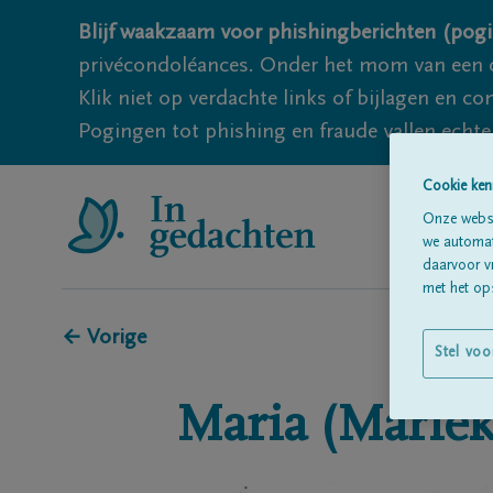
Blijf waakzaam voor phishingberichten (pogi
privécondoléances. Onder het mom van een c
Klik niet op verdachte links of bijlagen en 
Pogingen tot phishing en fraude vallen echter
Cookie ken
Onze websi
we automati
daarvoor v
met het ops
← Vorige
Stel voo
Maria (Mariek