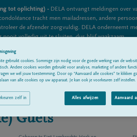
ng tot oplichting) -
DELA ontvangt meldingen over va
ondoléance tracht men mailadressen, andere persoon
controleer de afzender zorgvuldig. DELA onderneemt m
 nooit volledig uit te sluiten, dus blijf waakzaam.
nisgeving
te gebruikt cookies. Sommige zijn nodig voor de goede werking van de websit
Alle rouwberichten
Over ons
B
sch. Andere cookies worden gebruikt voor analyse, marketing of andere functio
ragen we wél jouw toestemming. Door op “Aanvaard alle cookies” te klikken g
laan van alle cookies op uw apparaat. Je kan ook je voorkeuren zelf instellen.
rkeuren zelf in
Alles afwijzen
Aanvaard a
e)
Guets