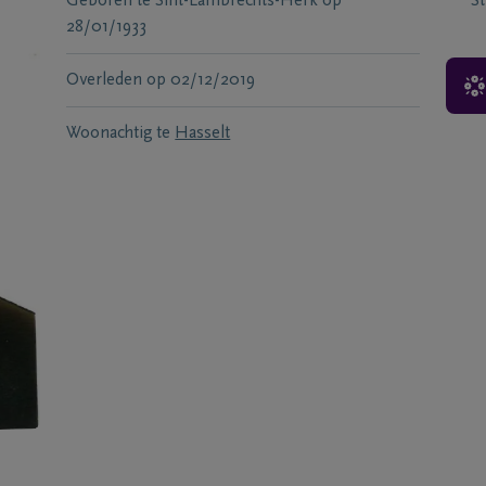
Geboren te
Sint-Lambrechts-Herk
op
S
28/01/1933
Overleden
op
02/12/2019
Woonachtig te
Hasselt