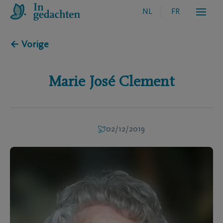
NL
FR
← Vorige
Marie José
Clement
02/12/2019