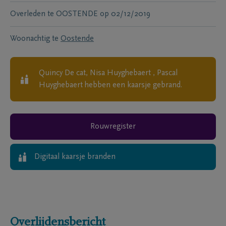
Overleden te
OOSTENDE
op
02/12/2019
Woonachtig te
Oostende
Quincy De cat, Nisa Huyghebaert , Pascal
Huyghebaert
hebben een kaarsje gebrand.
Rouwregister
Digitaal kaarsje branden
Overlijdensbericht