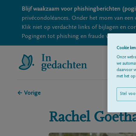
Blijf waakzaam voor phishingberichten (pogi
privécondoléances. Onder het mom van een c
Klik niet op verdachte links of bijlagen en 
Pogingen tot phishing en fraude vallen echter
Cookie ken
Onze websi
we automati
daarvoor v
met het ops
← Vorige
Stel voo
Rachel
Goetha