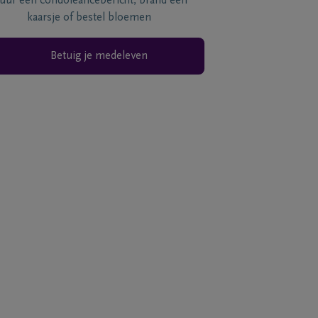
tuur een condoléancebericht, brand een
kaarsje of bestel bloemen
Betuig je medeleven