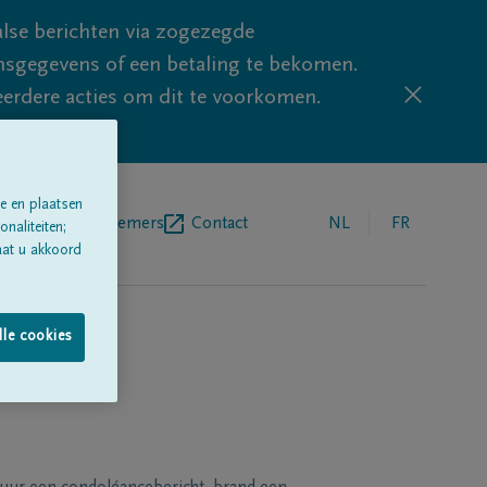
lse berichten via zogezegde
sgegevens of een betaling te bekomen.
eerdere acties om dit te voorkomen.
e en plaatsen
egrafenisondernemers
Contact
NL
FR
naliteiten;
aat u akkoord
lle cookies