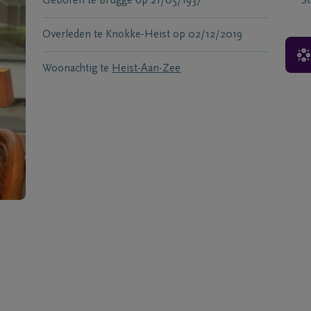
Geboren te
Brugge
op
21/05/1937
S
Overleden te
Knokke-Heist
op
02/12/2019
Woonachtig te
Heist-Aan-Zee