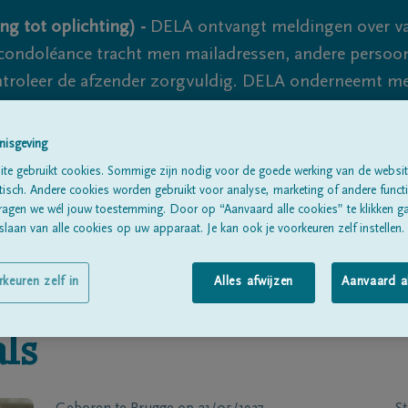
ng tot oplichting) -
DELA ontvangt meldingen over va
ondoléance tracht men mailadressen, andere persoon
controleer de afzender zorgvuldig. DELA onderneemt m
 nooit volledig uit te sluiten, dus blijf waakzaam.
nisgeving
te gebruikt cookies. Sommige zijn nodig voor de goede werking van de websit
Alle rouwberichten
Over ons
B
sch. Andere cookies worden gebruikt voor analyse, marketing of andere functio
ragen we wél jouw toestemming. Door op “Aanvaard alle cookies” te klikken g
laan van alle cookies op uw apparaat. Je kan ook je voorkeuren zelf instellen.
rkeuren zelf in
Alles afwijzen
Aanvaard a
ls