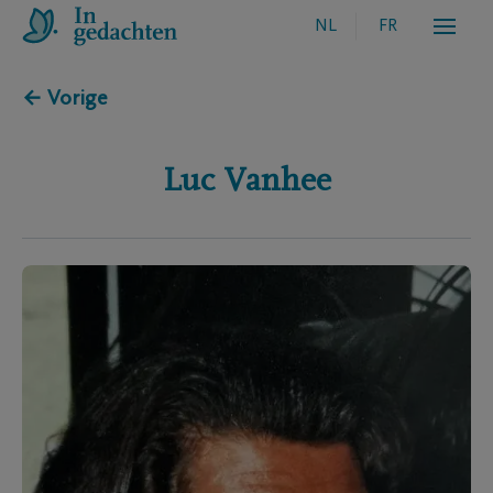
NL
FR
← Vorige
Luc
Vanhee