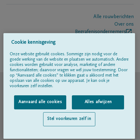
Alle rouwberichten
Over ons
Begrafenisondernemers
Contact
Cookie kennisgeving
Onze website gebruikt cookies. Sommige zijn nodig voor de
goede werking van de website en plaatsen we automatisch. Andere
Volg ons op
cookies worden gebruikt voor analyse, marketing of andere
functionaliteiten; daarvoor vragen we wél jouw toestemming. Door
op “Aanvaard alle cookies” te klikken gaat u akkoord met het
© DELA
opslaan van alle cookies op uw apparaat. Je kan ook je
voorkeuren zelf instellen.
Gebruiksvoorwaarden
Aanvaard alle cookies
Alles afwijzen
Privacyverklaring
Stel voorkeuren zelf in
Toegankelijkheidsverklaring
Cookiebeleid