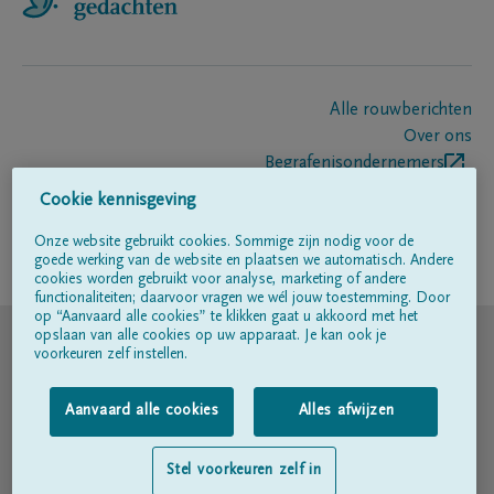
Alle rouwberichten
Over ons
Begrafenisondernemers
Contact
Cookie kennisgeving
Onze website gebruikt cookies. Sommige zijn nodig voor de
goede werking van de website en plaatsen we automatisch. Andere
Volg ons op
cookies worden gebruikt voor analyse, marketing of andere
functionaliteiten; daarvoor vragen we wél jouw toestemming. Door
op “Aanvaard alle cookies” te klikken gaat u akkoord met het
© DELA
opslaan van alle cookies op uw apparaat. Je kan ook je
voorkeuren zelf instellen.
Gebruiksvoorwaarden
Aanvaard alle cookies
Alles afwijzen
Privacyverklaring
Stel voorkeuren zelf in
Toegankelijkheidsverklaring