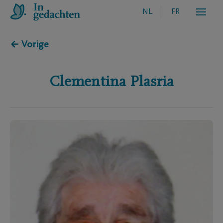
NL
FR
← Vorige
Clementina
Plasria